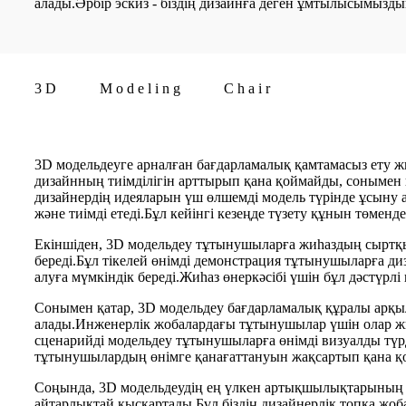
алады.Әрбір эскиз - біздің дизайнға деген ұмтылысымызды
3
D
M
o
d
e
l
i
n
g
C
h
a
i
r
3D модельдеуге арналған бағдарламалық қамтамасыз ету 
дизайнның тиімділігін арттырып қана қоймайды, сонымен
дизайнердің идеяларын үш өлшемді модель түрінде ұсыну а
және тиімді етеді.Бұл кейінгі кезеңде түзету құнын төменд
Екіншіден, 3D модельдеу тұтынушыларға жиһаздың сыртқы 
береді.Бұл тікелей өнімді демонстрация тұтынушыларға диз
алуға мүмкіндік береді.Жиһаз өнеркәсібі үшін бұл дәстүр
Сонымен қатар, 3D модельдеу бағдарламалық құралы арқы
алады.Инженерлік жобалардағы тұтынушылар үшін олар жиһ
сценарийді модельдеу тұтынушыларға өнімді визуалды түрде
тұтынушылардың өнімге қанағаттануын жақсартып қана қо
Соңында, 3D модельдеудің ең үлкен артықшылықтарының бір
айтарлықтай қысқартады.Бұл біздің дизайнерлік топқа жоб