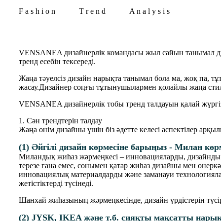
F
a
s
h
i
o
n
T
r
e
n
d
A
n
a
l
y
s
i
s
VENSANEA дизайнерлік командасы жыл сайын танымал диза
тренд есебін тексереді.
Жаңа тәуелсіз дизайн нарықта танымал бола ма, жоқ па, т
жасау.Дизайнер соңғы тұтынушылармен қолайлы жаңа стильді
VENSANEA дизайнерлік тобы тренд талдауын қалай жүргі
1. Сән трендтерін талдау
Жаңа өнім дизайны үшін біз әдетте келесі аспектілер арқыл
(1) Әйгілі дизайн көрмесіне барыңыз - Милан кө
Миландық жиһаз жәрмеңкесі – инновацияларды, дизайнды жә
терезе ғана емес, сонымен қатар жиһаз дизайны мен өнерк
инновациялық материалдарды және заманауи технологияла
жетістіктерді түсінеді.
Шанхай жиһазының жәрмеңкесінде, дизайн үрдістерін түсіру
(2) JYSK, IKEA және т.б. сияқты мақсатты нары