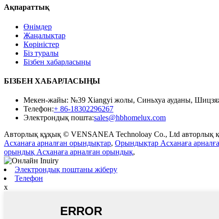
Ақпараттық
Өнімдер
Жаңалықтар
Көріністер
Біз туралы
Бізбен хабарласыңы
БІЗБЕН ХАБАРЛАСЫҢЫ
Мекен-жайы: №39 Xiangyi жолы, Синьхуа ауданы, Шицзя
Телефон:
+ 86-18302296267
Электрондық пошта:
sales@hbhomelux.com
Авторлық құқық © VENSANEA Technoloay Co., Ltd авторлық 
Асханаға арналған орындықтар
,
Орындықтар Асханаға арналғ
орындық Асханаға арналған орындық
,
Электрондық поштаны жіберу
Телефон
x