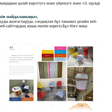
лымдарын қалай көрсетуге және үйренуге және т.б. нұсқау
үшін пайдаланыңыз.
 оқуды жалғастыруда, сондықтан бұл танымал дизайн веб-
еб-сайттардың ашық екенін көресіз.Бұл бізге жаңа