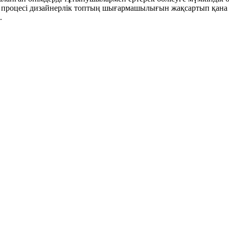
імді процесі дизайнерлік топтың шығармашылығын жақсартып қа
.