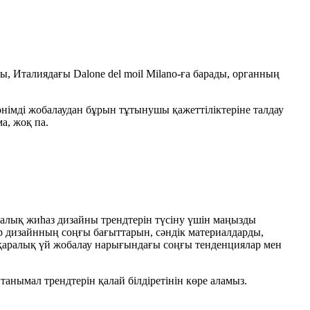
 Италиядағы Dalone del moil Milano-ға барады, органның
өнімді жобалаудан бұрын тұтынушы қажеттіліктеріне талдау
а, жоқ па.
ралық жиһаз дизайны трендтерін түсіну үшін маңызды
ер дизайнның соңғы бағыттарын, сәндік материалдарды,
қаралық үй жобалау нарығындағы соңғы тенденциялар мен
танымал трендтерін қалай білдіретінін көре аламыз.