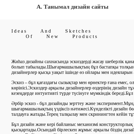
A. Танымал дизайн сайты
I
d
e
a
s
A
n
d
S
k
e
t
c
h
e
s
O
f
N
e
w
P
r
o
d
u
c
t
s
Жиһаз дизайны сахнасында эскиздерді жасау шеберлік қан
болып табылады.Шығармашылықтың бұл бастапқы толқыны 
дизайнерлер қысқа уақыт ішінде өз ойлары мен идеяларын 
Эскиз – бұл қағаздағы сызықтар мен өрнектер ғана емес
көрінісі.Эскиздер арқылы дизайнерлер өздерінің дизайн
кезеңдерде интуитивті түрде түсінуге мүмкіндік береді.Б
Әрбір эскиз - бұл дизайнды зерттеу және эксперимент.Мұ
шығармашылықтың үздіксіз нәтижесі.Күнделікті дизайн бө
талдауға жатады.Терең талқылау мен скринингтен кейін тұ
Бұл дизайн және кері байланыс механизмі конструкторлық
қысқартады.Осындай бірлескен жұмыс арқылы біздің дизай