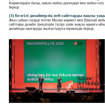
Көрмелерден басқа, нақты жиһаз дүкендері мен жиһаз сату
береді.
(3) Белгілі дизайнерлік веб-сайттарды нақты у
Жыл сайын сәуірде өтетін Милан көрмесі мен Шанхай жиһаз 
сайттары дизайн трендтерін түсіру үшін жақсы орынға айна
дизайнды шығаруды жалғастыруға мүмкіндік береді.