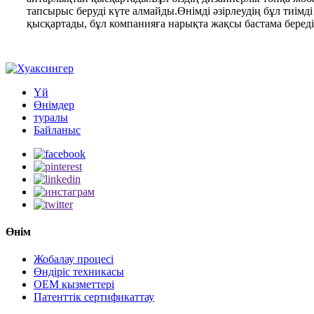
тапсырыс беруді күте алмайды.Өнімді әзірлеудің бұл ти
қысқартады, бұл компанияға нарықта жақсы бастама береді
Үй
Өнімдер
туралы
Байланыс
Өнім
Жобалау процесі
Өндіріс техникасы
OEM қызметтері
Патенттік сертификаттау