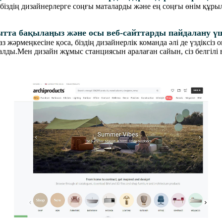
 біздің дизайнерлерге соңғы маталарды және ең соңғы өнім құры
ақытта бақылаңыз және осы веб-сайттарды пайдалану 
жәрмеңкесіне қоса, біздің дизайнерлік команда әлі де үздіксіз
лды.Мен дизайн жұмыс станциясын аралаған сайын, сіз белгілі в