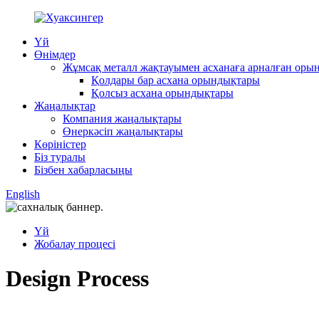
Үй
Өнімдер
Жұмсақ металл жақтауымен асханаға арналған оры
Қолдары бар асхана орындықтары
Қолсыз асхана орындықтары
Жаңалықтар
Компания жаңалықтары
Өнеркәсіп жаңалықтары
Көріністер
Біз туралы
Бізбен хабарласыңы
English
Үй
Жобалау процесі
Design Process