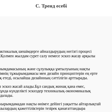
C. Тренд есебі
актикалық шешімдерге айналдырудың негізгі процесі
олмен жылдам сурет салу немесе эскиз жасау арқылы
тұжырымдамасының және сұлулыққа ұмтылуының нақты
німнің тұжырымдамасы мен дизайн принциптерін ең ерте
 етеді, осылайша дизайнның сәттілігін арттырады.
 эскиз жасай алады.Бұл сандық жинақ қана емес,
ұнда күнделікті эскиздер техникалық-экономикалық
ңдалады.
ұжырымдамадан нақты өнімге дейінгі уақытты айтарлықтай
ылардың қажеттіліктерін тезірек қанағаттандыра