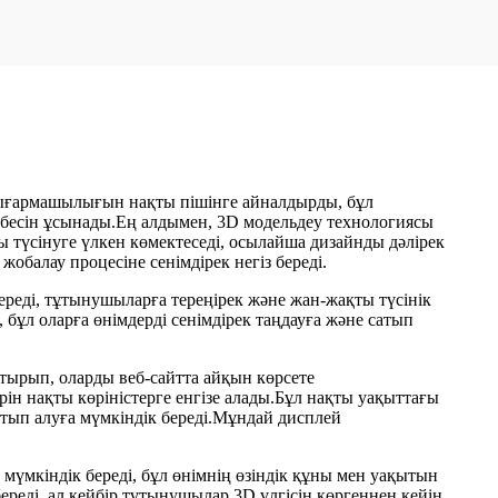
 шығармашылығын нақты пішінге айналдырды, бұл
ибесін ұсынады.Ең алдымен, 3D модельдеу технологиясы
 түсінуге үлкен көмектеседі, осылайша дизайнды дәлірек
жобалау процесіне сенімдірек негіз береді.
реді, тұтынушыларға тереңірек және жан-жақты түсінік
 бұл оларға өнімдерді сенімдірек таңдауға және сатып
тырып, оларды веб-сайтта айқын көрсете
н нақты көріністерге енгізе алады.Бұл нақты уақыттағы
сатып алуға мүмкіндік береді.Мұндай дисплей
мүмкіндік береді, бұл өнімнің өзіндік құны мен уақытын
ереді, ал кейбір тұтынушылар 3D үлгісін көргеннен кейін