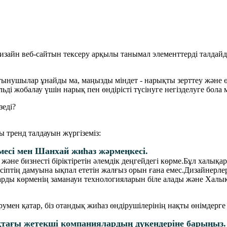
йн веб-сайтын тексеру арқылы танымал элементтерді талдайды,
ұтынушылар ұнайды ма, маңызды міндет - нарықты зерттеу және 
 жобалау үшін нарық пен өндірісті түсінуге негізделуге бола м
зеді?
ы тренд талдауын жүргіземіз:
рмесі мен Шанхай жиһаз жәрмеңкесі.
не бизнесті біріктіретін әлемдік деңгейдегі көрме.Бұл халықа
әсіптің дамуына ықпал ететін жалғыз орын ғана емес.Дизайнерл
рды көрменің заманауи технологияларын біле алады және Халы
мен қатар, біз отандық жиһаз өндірушілерінің нақты өнімдерге 
қтағы жетекші компаниялардың дүкендеріне барыңыз.