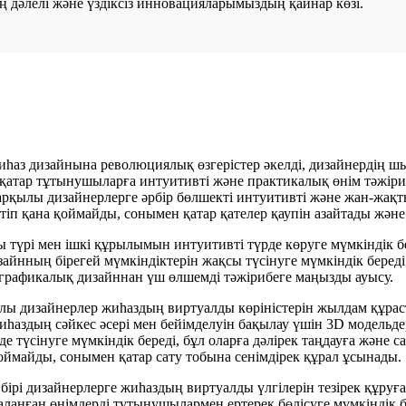
ң дәлелі және үздіксіз инновацияларымыздың қайнар көзі.
жиһаз дизайнына революциялық өзгерістер әкелді, дизайнердің
 қатар тұтынушыларға интуитивті және практикалық өнім тәжір
рқылы дизайнерлерге әрбір бөлшекті интуитивті және жан-жақты
етіп қана қоймайды, сонымен қатар қателер қаупін азайтады және 
түрі мен ішкі құрылымын интуитивті түрде көруге мүмкіндік бе
айнның бірегей мүмкіндіктерін жақсы түсінуге мүмкіндік береді,
лі графикалық дизайннан үш өлшемді тәжірибеге маңызды ауысу.
лы дизайнерлер жиһаздың виртуалды көріністерін жылдам құрас
аздың сәйкес әсері мен бейімделуін бақылау үшін 3D модельдері
 түсінуге мүмкіндік береді, бұл оларға дәлірек таңдауға және 
ймайды, сонымен қатар сату тобына сенімдірек құрал ұсынады.
і дизайнерлерге жиһаздың виртуалды үлгілерін тезірек құруға 
аланған өнімдерді тұтынушылармен ертерек бөлісуге мүмкіндік б