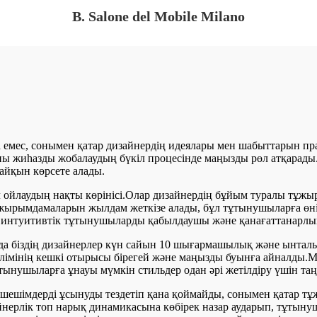
B. Salone del Mobile Milano
а емес, сонымен қатар дизайнердің идеялары мен шабыттарын пр
жиһазды жобалаудың бүкіл процесінде маңызды рөл атқарады.Қ
айқын көрсете алады.
, ол ойлаудың нақты көрінісі.Олар дизайнердің бұйым туралы 
 тұжырымдамаларын жылдам жеткізе алады, бұл тұтынушыларға ө
ұл интуитивтік тұтынушыларды қабылдаушы және қанағаттанарлық
нда біздің дизайнерлер күн сайын 10 шығармашылық және ынталы
лімінің кешкі отырысы бірегей және маңызды буынға айналды.М
тынушыларға ұнауы мүмкін стильдер одан әрі жетілдіру үшін та
 шешімдерді ұсынуды тездетіп қана қоймайды, сонымен қатар т
нерлік топ нарық динамикасына көбірек назар аударып, тұтынуш