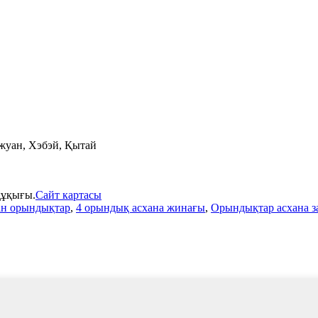
жуан, Хэбэй, Қытай
құқығы.
Сайт картасы
ан орындықтар
,
4 орындық асхана жинағы
,
Орындықтар асхана з